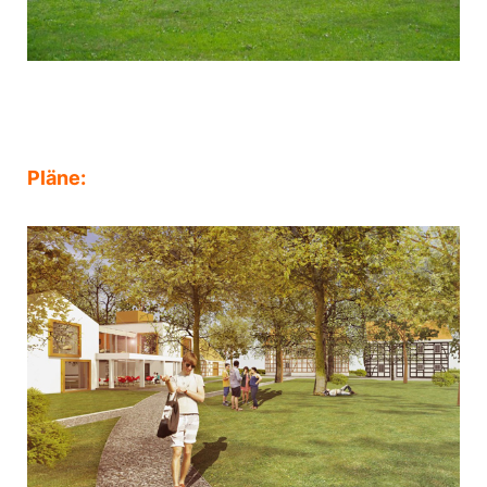
Pl
äne: