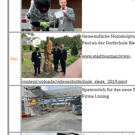
Gemeindliche Holzskulptu
Paul an der Dorfschule Ri
www.stadtjournal.tv/wp-
Mai
content/uploads/videos/dorfschule_riege_2019.mp4
Spatenstich für das neue 
Firma Lüning