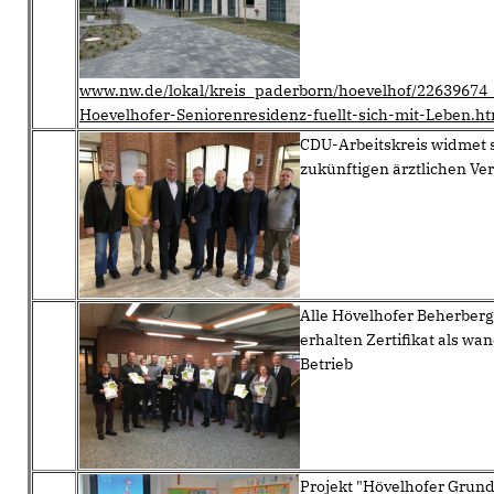
www.nw.de/lokal/kreis_paderborn/hoevelhof/22639674
Hoevelhofer-Seniorenresidenz-fuellt-sich-mit-Leben.ht
CDU-Arbeitskreis widmet s
zukünftigen ärztlichen Ve
Alle Hövelhofer Beherber
erhalten Zertifikat als wa
Betrieb
Projekt "Hövelhofer Grund