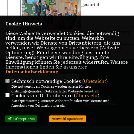
gestartet
Cookie Hinweis
Diese Webseite verwendet Cookies, die notwendig
www.nw.de/lokal/kreis_paderborn/hoevelhof/22659711
sind, um die Webseite zu nutzen. Weiterhin
Grundschueler-lernen-digital.html
verwenden wir Dienste von Drittanbietern, die uns
helfen, unser Webangebot zu verbessern (Website-
Optmierung). Für die Verwendung bestimmter
Dienste, benötigen wir Ihre Einwilligung. Ihre
Einwilligung können Sie jederzeit widerrufen. Weitere
Informationen finden Sie in unserer
Datenschutzerklärung
.
Technisch notwendige Cookies (
Übersicht
)
Die notwendigen Cookies werden allein für den
ordnungsgemäßen Gebrauch der Webseite benötigt.
Cookies von Drittanbietern (
Übersicht
)
IMPRESSUM
Zur Optimierung unserer Webseite binden wir Dienste und
DATENSCHUTZ
Angebote von Drittanbietern ein.
KONTAKT
Alle akzeptieren
Auswahl speichern
@2026 Michael Berens