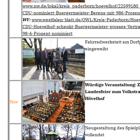
www.nw.de/lokal/kreis_paderborn/hoevelhof/22599180
CDU-nominiert-Buergermeister-Berens-mit-986-Prozen
WV:
www.westfalen-blatt.de/OWL/Kreis-Paderborn/Hoe
CDU-Hoevelhof-schenkt-Buergermeister-grosses-Vertr
98-6-Prozent-nominiert
Fahrradwerkstatt am Dorfp
eingeweiht
Würdige Veranstaltung: Z
Landesfeier zum Volkstra
Hövelhof
Nov
Neugestaltung des Spielpl
vollendet