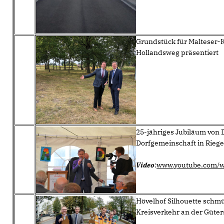
Grundstück für Malteser-
Hollandsweg präsentiert
25-jähriges Jubiläum von 
Dorfgemeinschaft in Riege
Video
:
www.youtube.com/w
Hövelhof Silhouette schm
Kreisverkehr an der Güter