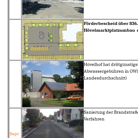
Förderbescheid über 836.
Hövelmarktplatzumbau 
Hövelhof hat drittgünstigs
Abwassergebühren in OWL
Landesdurchschnitt)
Sanierung der Brandstraß
Verfahren
Sept