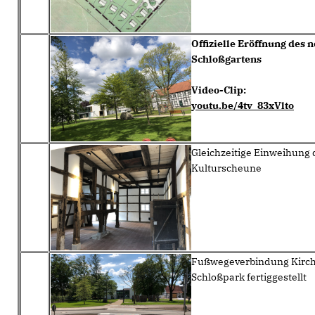
Offizielle Eröffnung des 
Schloßgartens
Video-Clip:
youtu.be/4tv_83xVlto
Gleichzeitige Einweihung 
Kulturscheune
Fußwegeverbindung Kirch
Schloßpark fertiggestellt