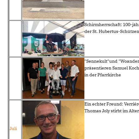
Schirmherrschaft: 100-jäh
der St. Hubertus-Schütze
"Sennekult"und "Woander
präsentieren Samuel Koch
in der Pfarrkirche
Ein echter Freund: Verrié
Thomas Joly stirbt im Alte
Juli