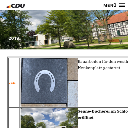
MENÜ
2019
Bauarbeiten für den westl
Henkenplatz gestartet
Jan
Senne-Bücherei im Schloß
eröffnet