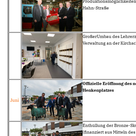
Produktionsmöglichkeiten 
Hahn-Straße
GroßerUmbau des Lehrer
Verwaltung an der Kirchs
Of
fizielle Er
öffnung des 
Henkenplatzes
Juni
Enthüllung der Bronze-Sk
(finanziert aus Mitteln de